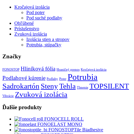
Kročajová izolácia
Pod poter
Pod suché podlahy
Obľúbené
Príslušenstvo
Zvuková izolácia
Izolácia stien a stropov
Potrubia, stúpačky
Značky
Hliníková fólia
FONOSTOP
Hraničný prenos
Kročajová izolácia
Potrubia
Podlahové kúrenie
Podlahy
Poter
Sadrokartón
Steny
Tehla
TOPSILENT
Tlmenie
Zvuková izolácia
Vibrácie
Ďalšie produkty
FONOCELL ROLL
FONOELAST MONO
FONOSTOPTile Biadhesive