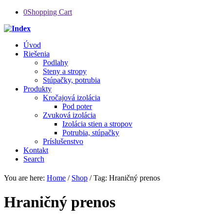
0
Shopping Cart
Úvod
Riešenia
Podlahy
Steny a stropy
Stúpačky, potrubia
Produkty
Kročajová izolácia
Pod poter
Zvuková izolácia
Izolácia stien a stropov
Potrubia, stúpačky
Príslušenstvo
Kontakt
Search
You are here:
Home
/
Shop
/
Tag: Hraničný prenos
Hraničný prenos