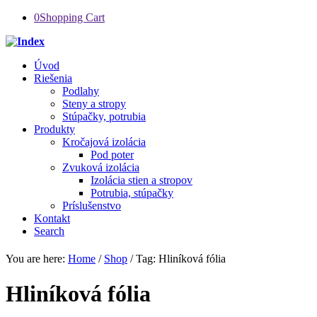
0
Shopping Cart
Úvod
Riešenia
Podlahy
Steny a stropy
Stúpačky, potrubia
Produkty
Kročajová izolácia
Pod poter
Zvuková izolácia
Izolácia stien a stropov
Potrubia, stúpačky
Príslušenstvo
Kontakt
Search
You are here:
Home
/
Shop
/
Tag: Hliníková fólia
Hliníková fólia