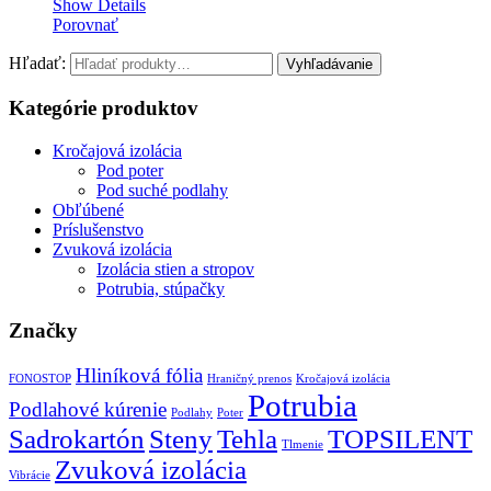
Show Details
Porovnať
Hľadať:
Kategórie produktov
Kročajová izolácia
Pod poter
Pod suché podlahy
Obľúbené
Príslušenstvo
Zvuková izolácia
Izolácia stien a stropov
Potrubia, stúpačky
Značky
Hliníková fólia
FONOSTOP
Hraničný prenos
Kročajová izolácia
Potrubia
Podlahové kúrenie
Podlahy
Poter
Sadrokartón
Steny
Tehla
TOPSILENT
Tlmenie
Zvuková izolácia
Vibrácie